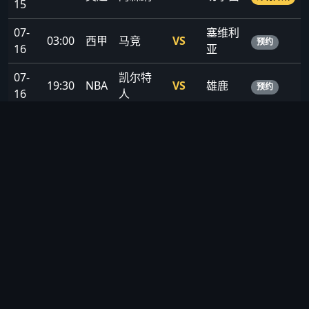
15
07-
塞维利
03:00
西甲
马竞
VS
预约
16
亚
07-
凯尔特
19:30
NBA
VS
雄鹿
预约
16
人
07-
21:00
欧冠
巴黎
VS
曼城
焦点战
17
📊 数据统计 · 深度分析
球队/球员数据榜 · 历史交锋记录 · 赛季积分榜 · AI智能预测