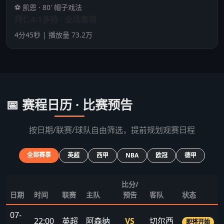
⚽ 凯恩 · 80' 帽子戏法
拜仁4-1多特 · 全场集锦
4分45秒 | 播放量 73.2万
📅 赛程日历 · 比赛预告
按日期/联赛/球队自由筛选，提前规划观赛日程
全部赛事
英超
西甲
NBA
欧冠
德甲
比分/
日期
时间
联赛
主队
预告
客队
状态
07-
22:00
英超
阿森纳
VS
切尔西
即将开始