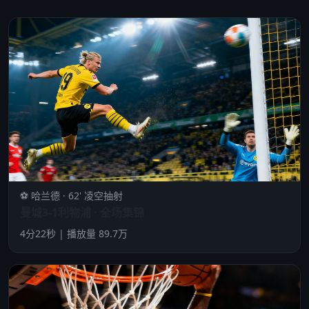
⚽ 哈兰德 · 62' 凌空抽射
曼城3-1利物浦 · 全场集锦
4分22秒 | 播放量 89.7万