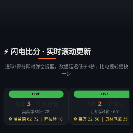
⚡ 闪电比分 · 实时滚动更新
进球/得分即时弹窗提醒，数据延迟低于3秒，比电视转播快
一步
LIVE
LIVE
3
1
2
2
曼城
-
利物浦
巴萨
-
皇马
英超第3轮 · 78'
西甲第4轮 · 65'
⚽ 哈兰德 62' 72' | 萨拉赫 18'
⚽ 莱万 22' 58' | 贝林厄姆 35' 5