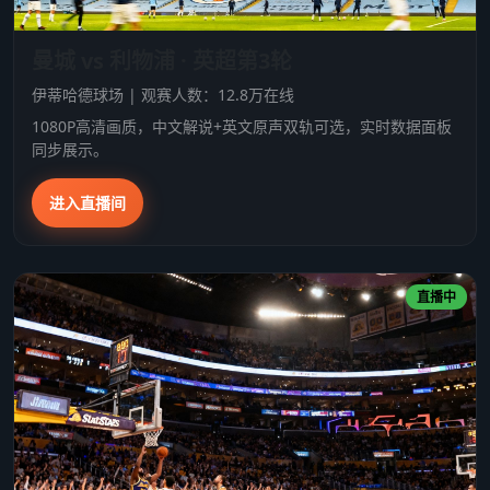
曼城 vs 利物浦 · 英超第3轮
伊蒂哈德球场 | 观赛人数：12.8万在线
1080P高清画质，中文解说+英文原声双轨可选，实时数据面板
同步展示。
进入直播间
直播中