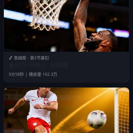
🏀 詹姆斯 · 第3节暴扣
湖人112-108勇士 · 全场集锦
3分58秒 | 播放量 102.3万