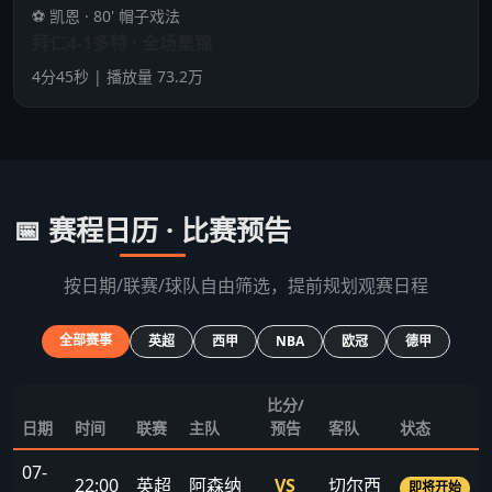
⚽ 凯恩 · 80' 帽子戏法
拜仁4-1多特 · 全场集锦
4分45秒 | 播放量 73.2万
📅 赛程日历 · 比赛预告
按日期/联赛/球队自由筛选，提前规划观赛日程
全部赛事
英超
西甲
NBA
欧冠
德甲
比分/
日期
时间
联赛
主队
预告
客队
状态
07-
22:00
英超
阿森纳
VS
切尔西
即将开始