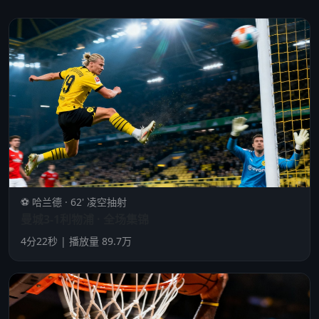
⚽ 哈兰德 · 62' 凌空抽射
曼城3-1利物浦 · 全场集锦
4分22秒 | 播放量 89.7万