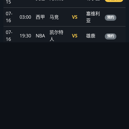
15
07-
塞维利
03:00
西甲
马竞
VS
预约
16
亚
07-
凯尔特
19:30
NBA
VS
雄鹿
预约
16
人
07-
21:00
欧冠
巴黎
VS
曼城
焦点战
17
📊 数据统计 · 深度分析
球队/球员数据榜 · 历史交锋记录 · 赛季积分榜 · AI智能预测