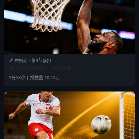
🏀 詹姆斯 · 第3节暴扣
湖人112-108勇士 · 全场集锦
3分58秒 | 播放量 102.3万