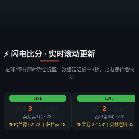
⚡ 闪电比分 · 实时滚动更新
进球/得分即时弹窗提醒，数据延迟低于3秒，比电视转播快
一步
LIVE
LIVE
3
1
2
2
曼城
-
利物浦
巴萨
-
皇马
英超第3轮 · 78'
西甲第4轮 · 65'
⚽ 哈兰德 62' 72' | 萨拉赫 18'
⚽ 莱万 22' 58' | 贝林厄姆 35' 5