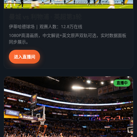
曼城 vs 利物浦 · 英超第3轮
伊蒂哈德球场 | 观赛人数：12.8万在线
1080P高清画质，中文解说+英文原声双轨可选，实时数据面板
同步展示。
进入直播间
直播中