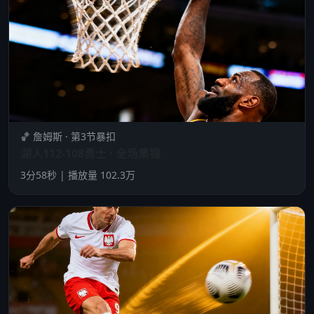
🏀 詹姆斯 · 第3节暴扣
湖人112-108勇士 · 全场集锦
3分58秒 | 播放量 102.3万