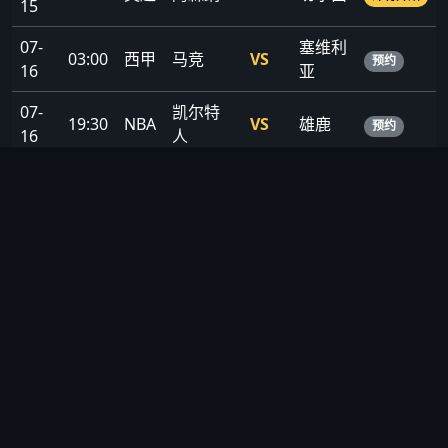
15
07-
塞维利
03:00
西甲
马竞
VS
预约
16
亚
07-
凯尔特
19:30
NBA
VS
雄鹿
预约
16
人
07-
21:00
欧冠
巴黎
VS
曼城
焦点战
17
📊 数据统计 · 深度分析
球队/球员数据榜 · 历史交锋记录 · 赛季积分榜 · AI智能预测