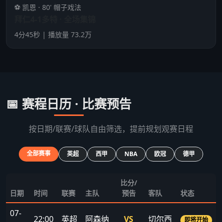
⚽ 凯恩 · 80' 帽子戏法
拜仁4-1多特 · 全场集锦
4分45秒 | 播放量 73.2万
📅 赛程日历 · 比赛预告
按日期/联赛/球队自由筛选，提前规划观赛日程
全部赛事
英超
西甲
NBA
欧冠
德甲
比分/
日期
时间
联赛
主队
预告
客队
状态
07-
22:00
英超
阿森纳
VS
切尔西
即将开始