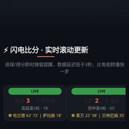
⚡ 闪电比分 · 实时滚动更新
进球/得分即时弹窗提醒，数据延迟低于3秒，比电视转播快
一步
LIVE
LIVE
3
1
2
2
曼城
-
利物浦
巴萨
-
皇马
英超第3轮 · 78'
西甲第4轮 · 65'
⚽ 哈兰德 62' 72' | 萨拉赫 18'
⚽ 莱万 22' 58' | 贝林厄姆 35' 5