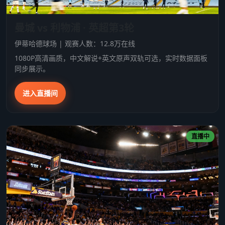
曼城 vs 利物浦 · 英超第3轮
伊蒂哈德球场 | 观赛人数：12.8万在线
1080P高清画质，中文解说+英文原声双轨可选，实时数据面板
同步展示。
进入直播间
直播中