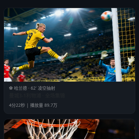
⚽ 哈兰德 · 62' 凌空抽射
曼城3-1利物浦 · 全场集锦
4分22秒 | 播放量 89.7万