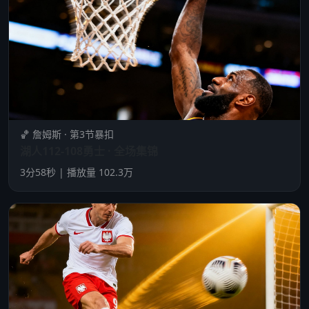
🏀 詹姆斯 · 第3节暴扣
湖人112-108勇士 · 全场集锦
3分58秒 | 播放量 102.3万