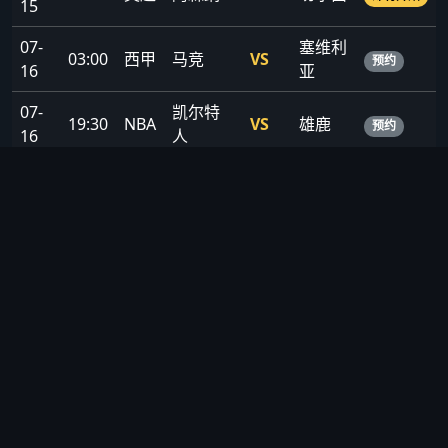
15
07-
塞维利
03:00
西甲
马竞
VS
预约
16
亚
07-
凯尔特
19:30
NBA
VS
雄鹿
预约
16
人
07-
21:00
欧冠
巴黎
VS
曼城
焦点战
17
📊 数据统计 · 深度分析
球队/球员数据榜 · 历史交锋记录 · 赛季积分榜 · AI智能预测