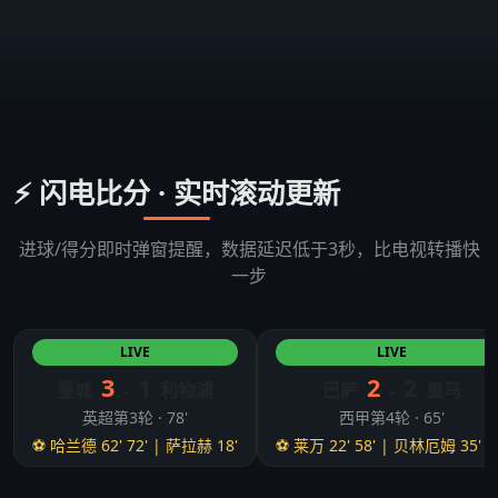
⚡ 闪电比分 · 实时滚动更新
进球/得分即时弹窗提醒，数据延迟低于3秒，比电视转播快
一步
LIVE
LIVE
3
1
2
2
曼城
-
利物浦
巴萨
-
皇马
英超第3轮 · 78'
西甲第4轮 · 65'
⚽ 哈兰德 62' 72' | 萨拉赫 18'
⚽ 莱万 22' 58' | 贝林厄姆 35' 5