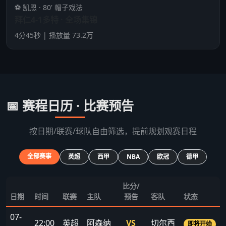
⚽ 凯恩 · 80' 帽子戏法
拜仁4-1多特 · 全场集锦
4分45秒 | 播放量 73.2万
📅 赛程日历 · 比赛预告
按日期/联赛/球队自由筛选，提前规划观赛日程
全部赛事
英超
西甲
NBA
欧冠
德甲
比分/
日期
时间
联赛
主队
预告
客队
状态
07-
22:00
英超
阿森纳
VS
切尔西
即将开始