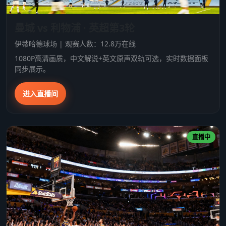
曼城 vs 利物浦 · 英超第3轮
伊蒂哈德球场 | 观赛人数：12.8万在线
1080P高清画质，中文解说+英文原声双轨可选，实时数据面板
同步展示。
进入直播间
直播中