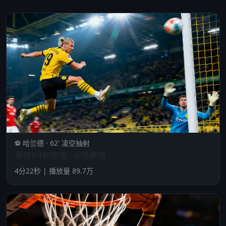
⚽ 哈兰德 · 62' 凌空抽射
曼城3-1利物浦 · 全场集锦
4分22秒 | 播放量 89.7万