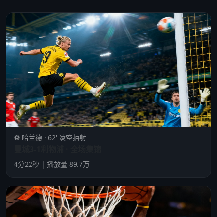
⚽ 哈兰德 · 62' 凌空抽射
曼城3-1利物浦 · 全场集锦
4分22秒 | 播放量 89.7万