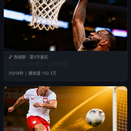
🏀 詹姆斯 · 第3节暴扣
湖人112-108勇士 · 全场集锦
3分58秒 | 播放量 102.3万