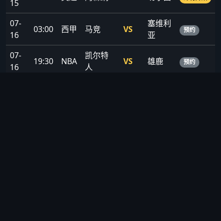
15
07-
塞维利
03:00
西甲
马竞
VS
预约
16
亚
07-
凯尔特
19:30
NBA
VS
雄鹿
预约
16
人
07-
21:00
欧冠
巴黎
VS
曼城
焦点战
17
📊 数据统计 · 深度分析
球队/球员数据榜 · 历史交锋记录 · 赛季积分榜 · AI智能预测