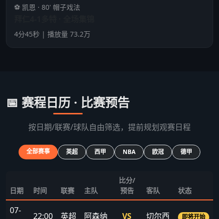
⚽ 凯恩 · 80' 帽子戏法
拜仁4-1多特 · 全场集锦
4分45秒 | 播放量 73.2万
📅 赛程日历 · 比赛预告
按日期/联赛/球队自由筛选，提前规划观赛日程
全部赛事
英超
西甲
NBA
欧冠
德甲
比分/
日期
时间
联赛
主队
预告
客队
状态
07-
22:00
英超
阿森纳
VS
切尔西
即将开始