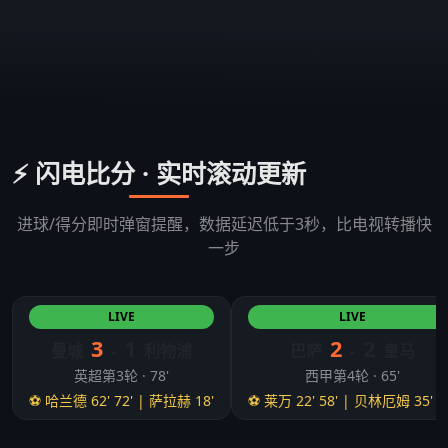
⚡ 闪电比分 · 实时滚动更新
进球/得分即时弹窗提醒，数据延迟低于3秒，比电视转播快
一步
LIVE
LIVE
3
1
2
2
曼城
-
利物浦
巴萨
-
皇马
英超第3轮 · 78'
西甲第4轮 · 65'
⚽ 哈兰德 62' 72' | 萨拉赫 18'
⚽ 莱万 22' 58' | 贝林厄姆 35' 5