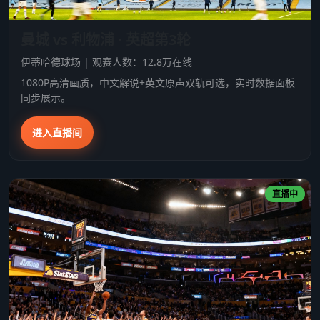
曼城 vs 利物浦 · 英超第3轮
伊蒂哈德球场 | 观赛人数：12.8万在线
1080P高清画质，中文解说+英文原声双轨可选，实时数据面板
同步展示。
进入直播间
直播中